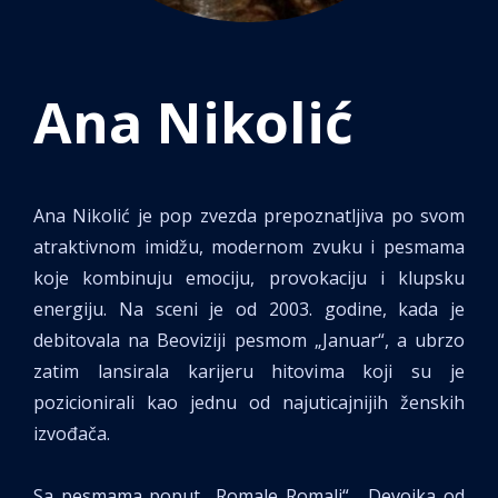
Ana Nikolić
Ana Nikolić je pop zvezda prepoznatljiva po svom
atraktivnom imidžu, modernom zvuku i pesmama
koje kombinuju emociju, provokaciju i klupsku
energiju. Na sceni je od 2003. godine, kada je
debitovala na Beoviziji pesmom „Januar“, a ubrzo
zatim lansirala karijeru hitovima koji su je
pozicionirali kao jednu od najuticajnijih ženskih
izvođača.
Sa pesmama poput „Romale Romali“, „Devojka od