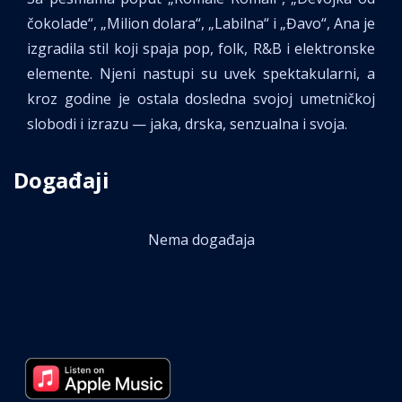
čokolade“, „Milion dolara“, „Labilna“ i „Đavo“, Ana je
izgradila stil koji spaja pop, folk, R&B i elektronske
elemente. Njeni nastupi su uvek spektakularni, a
kroz godine je ostala dosledna svojoj umetničkoj
slobodi i izrazu — jaka, drska, senzualna i svoja.
Događaji
Nema događaja