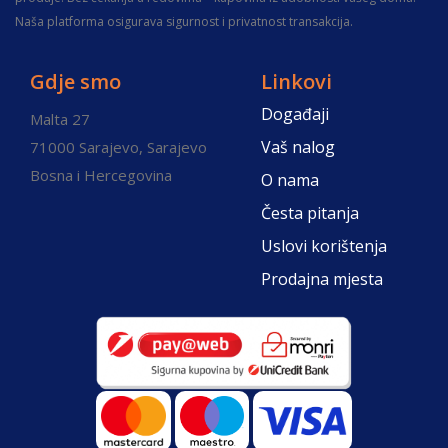
Naša platforma osigurava sigurnost i privatnost transakcija.
Gdje smo
Linkovi
Događaji
Malta 27
Vaš nalog
71000 Sarajevo, Sarajevo
Bosna i Hercegovina
O nama
Česta pitanja
Uslovi korištenja
Prodajna mjesta