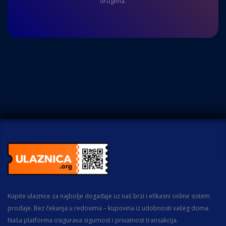
drugima.
Kupite ulaznice za najbolje događaje uz naš brzi i efikasni online sistem
prodaje. Bez čekanja u redovima – kupovina iz udobnosti vašeg doma.
Naša platforma osigurava sigurnost i privatnost transakcija.