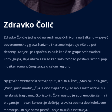
Zdravko Čolić
Zdravko Čolić je jedna od najvećih muzičkih ikona na Balkanu — pevač
bezvremenskog glasa, harizme i karizme koja traje više od pet
decenija. Karijeru je započeo 1970-ih kao član grupe Ambasadori i
Korni grupa, ali je ubrzo zasijao kao solo izvođač, postavši simbol pop
muzike i romantičnog izraza u celom regionu.
Njegovi bezvremenski hitovi poput „Ti si mi u krvi“, „Stanica Podlugovi“,
„Pusti, pusti modu“, „Čija je ono zvijezda“ i „Kao moja mati“ ostavili su
neizbrisiv trag u muzičkoj istoriji. Čolin nastup je spoj emocije, šarma i
elegancije — svaki koncert je doživljaj, a svaka pesma deo kolektivne
memorije. On nije samo pevač – on je muzička institucija.