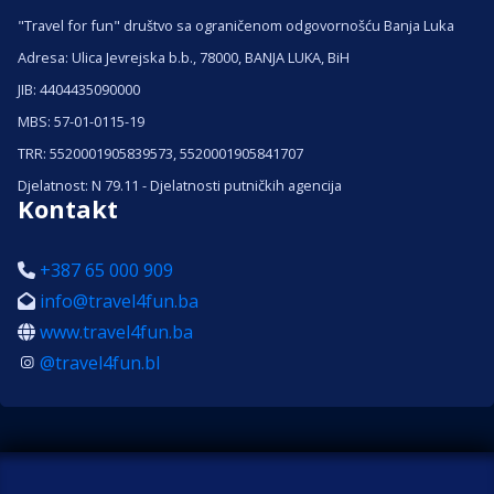
"Travel for fun" društvo sa ograničenom odgovornošću Banja Luka
Adresa: Ulica Jevrejska b.b., 78000, BANJA LUKA, BiH
JIB: 4404435090000
MBS: 57-01-0115-19
TRR: 5520001905839573, 5520001905841707
Djelatnost: N 79.11 - Djelatnosti putničkih agencija
Kontakt
+387 65 000 909
info@travel4fun.ba
www.travel4fun.ba
@travel4fun.bl